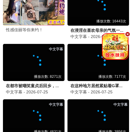
猎人克莱文
桥矿影院影视大全独家高清资源，立即观看《猎人克莱
文》，畅享视听。
立即观看
8.4
爱情/文艺