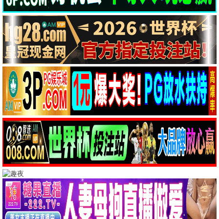
🎬 桥矿影院 · 电影热映
5部热播
院线同步大片，桥矿影院高清呈现。
8.6
古装/历史
巨齿鲨2
桥矿影院影视大全独家高清资源，立即观看《巨齿鲨