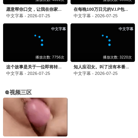
死侍3
桥矿影院影视大全独家高清资源，立即观看《死侍3》，
畅享视听。
立即观看