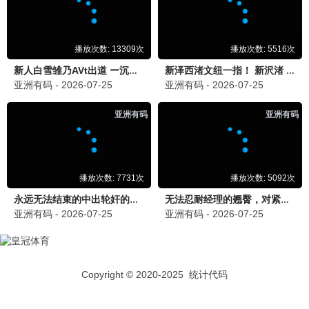
9.4
科幻/奇幻
飞驰人生2
桥矿影院影视大全独家高清资源，立即观看《飞驰人生
2》，畅享视听。
立即观看