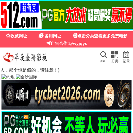
桥矿影院影视大全
桥矿影院影视大全 · 矿世视界
海量片库 · 免费高清 | 电影 剧集 动漫 综艺 一站畅
享
开始观影
热门推荐