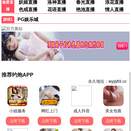
长安三万里
桥矿影院影视大全独家高清资源，立即观看《长安三万
里》，畅享视听。
立即观看