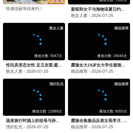
✨ 桥矿影院 · 口碑神作
4部热播
影史经典，桥矿影院修复珍藏。
9.0
爱情/文艺
年会不能停!