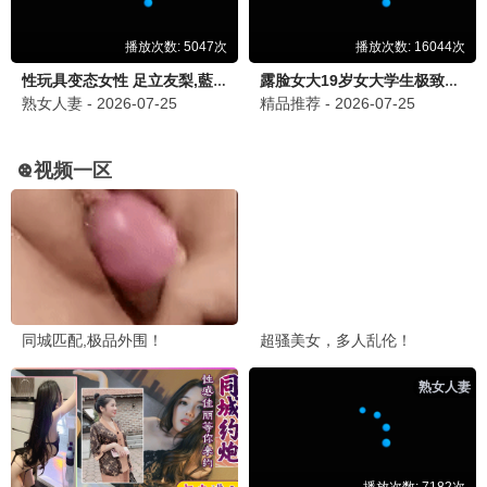
9.2
动作/冒险
旺卡
桥矿影院影视大全独家高清资源，立即观看《旺卡》，
畅享视听。
立即观看