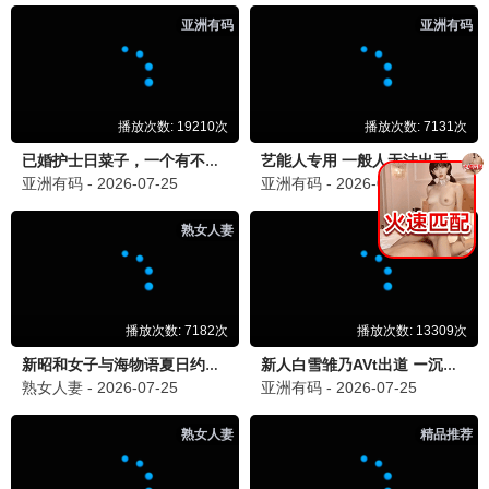
8.7
动画/亲子
沙丘2
桥矿影院影视大全独家高清资源，立即观看《沙丘2》，
畅享视听。
立即观看