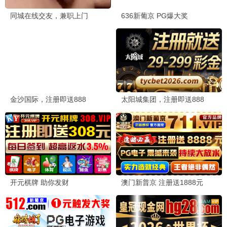
9.1
动画/亲子
疯狂的麦克斯
桥矿影院影视大全独家高清资源，立即观看《疯狂的麦
克斯》，畅享视听。
立即观看