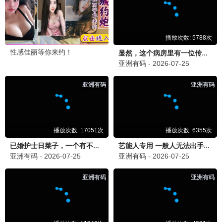
🍿 桥矿影院 · 动漫新番
3部热播
新番连载+经典番剧，桥矿影院动漫基地。
8.4
喜剧/剧情
芭比
桥矿影院影视大全独家高清资源，立即观看《芭比》，
畅享视听。