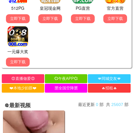
9.2
动作/冒险
封神第一部
桥矿影院影视大全独家高清资源，立即观看《封神第一
部》，畅享视听。
立即观看