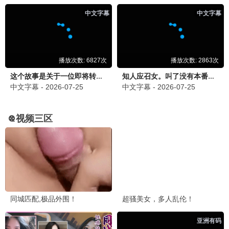
8.5
悬疑/犯罪
流浪地球2
桥矿影院影视大全独家高清资源，立即观看《流浪地球
2》，畅享视听。
立即观看