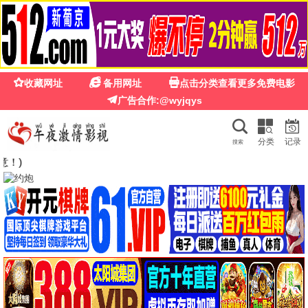
桥矿影院影视大全
桥矿影院影视大全 · 矿世视界
海量片库 · 免费高清 | 电影 剧集 动漫 综艺 一站畅
享
开始观影
热门推荐