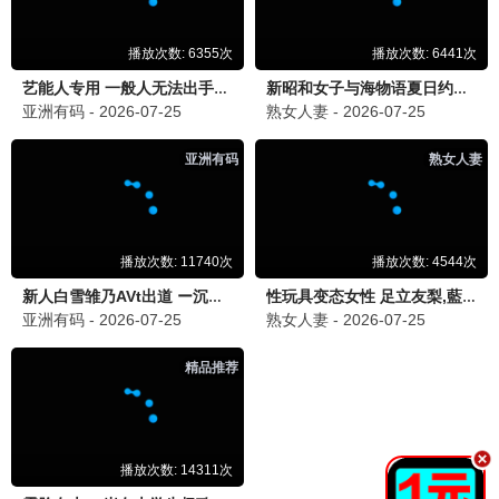
石》，畅享视听。
立即观看
8.6
战争/史诗
飞驰人生2